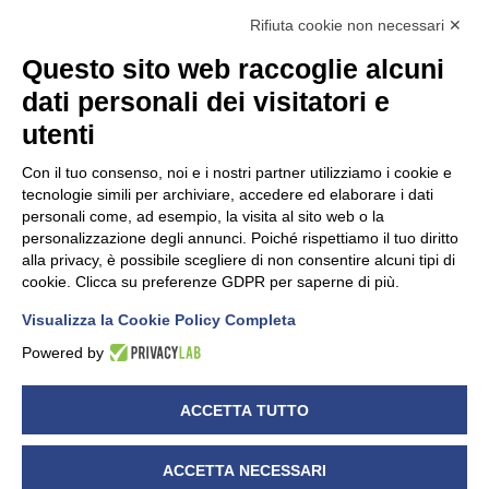
soc. i.v. € 99.000,00
Rifiuta cookie non necessari ✕
C.so Canale, 52/C 12051 – ALBA (CN) – ITALY – Tel. +39
Questo sito web raccoglie alcuni
0173/444111 – Fax +39 0173/444222 – info@bitlex.it –
dati personali dei visitatori e
www.bitlex.it
utenti
Con il tuo consenso, noi e i nostri partner utilizziamo i cookie e
Privacy policy
–
Cookie Policy
tecnologie simili per archiviare, accedere ed elaborare i dati
personali come, ad esempio, la visita al sito web o la
Modifica preferenze Cookie
personalizzazione degli annunci. Poiché rispettiamo il tuo diritto
alla privacy, è possibile scegliere di non consentire alcuni tipi di
cookie. Clicca su preferenze GDPR per saperne di più.
Visualizza la Cookie Policy Completa
Powered by
ACCETTA TUTTO
ACCETTA NECESSARI