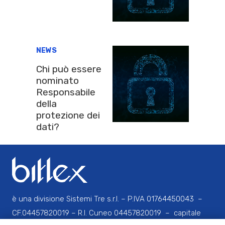
NEWS
Chi può essere
nominato
Responsabile
della
protezione dei
dati?
è una divisione Sistemi Tre s.r.l. – P.IVA 01764450043 –
CF.04457820019 – R.I. Cuneo 04457820019 – capitale