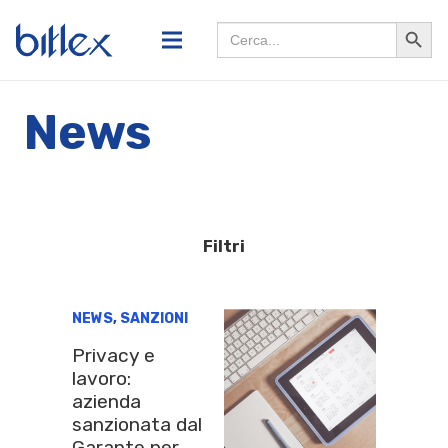
Search
Searc
for:
Butto
News
Filtri
NEWS
,
SANZIONI
Privacy e
lavoro:
azienda
sanzionata dal
Garante per