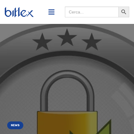
Search
Searc
for:
Butto
NEWS