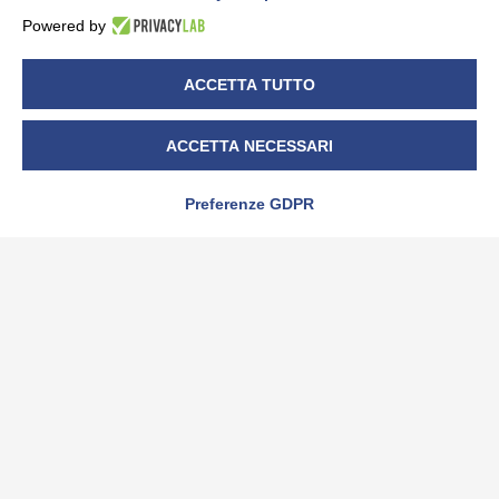
Powered by
ACCETTA TUTTO
ACCETTA NECESSARI
è una divisione Sistemi Tre s.r.l. – P.IVA 01764450043 –
Preferenze GDPR
CF.04457820019 – R.I. Cuneo 04457820019 – capitale
soc. i.v. € 99.000,00
C.so Canale, 52/C 12051 – ALBA (CN) – ITALY – Tel. +39
0173/444111 – Fax +39 0173/444222 – info@bitlex.it –
www.bitlex.it
Privacy policy
–
Cookie Policy
Modifica preferenze Cookie