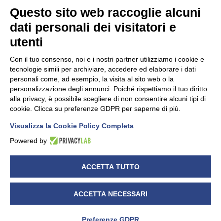
Questo sito web raccoglie alcuni
dati personali dei visitatori e
utenti
Con il tuo consenso, noi e i nostri partner utilizziamo i cookie e
tecnologie simili per archiviare, accedere ed elaborare i dati
personali come, ad esempio, la visita al sito web o la
NEWS
personalizzazione degli annunci. Poiché rispettiamo il tuo diritto
Data Protection Day
alla privacy, è possibile scegliere di non consentire alcuni tipi di
cookie. Clicca su preferenze GDPR per saperne di più.
01/02/2023
Visualizza la Cookie Policy Completa
Powered by
ACCETTA TUTTO
ACCETTA NECESSARI
è una divisione Sistemi Tre s.r.l. – P.IVA 01764450043 –
CF.04457820019 – R.I. Cuneo 04457820019 – capitale
Preferenze GDPR