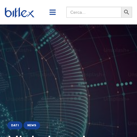
Search
Searc
for:
Butto
DATI
NEWS