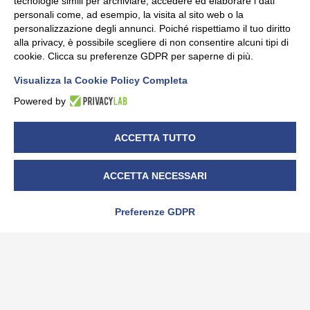
tecnologie simili per archiviare, accedere ed elaborare i dati
personali come, ad esempio, la visita al sito web o la
NEWS
personalizzazione degli annunci. Poiché rispettiamo il tuo diritto
Auguri Privacy!
alla privacy, è possibile scegliere di non consentire alcuni tipi di
05/2018 – 05/2022
cookie. Clicca su preferenze GDPR per saperne di più.
4 anni di GDPR
Visualizza la Cookie Policy Completa
12/05/2022
Powered by
ACCETTA TUTTO
ACCETTA NECESSARI
è una divisione Sistemi Tre s.r.l. – P.IVA 01764450043 –
Preferenze GDPR
CF.04457820019 – R.I. Cuneo 04457820019 – capitale
soc. i.v. € 99.000,00
C.so Canale, 52/C 12051 – ALBA (CN) – ITALY – Tel. +39
0173/444111 – Fax +39 0173/444222 – info@bitlex.it –