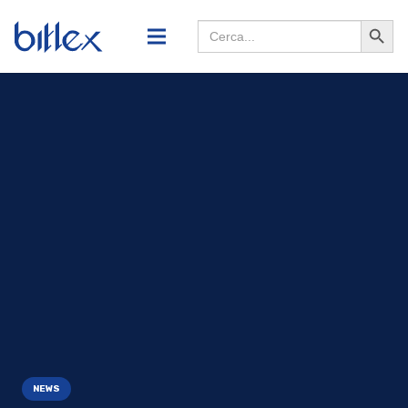
Search
Searc
for:
Butto
NEWS