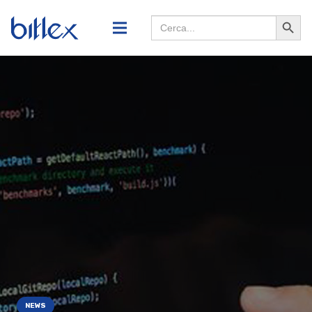
Search
Searc
for:
Butto
NEWS