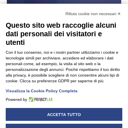
Rifiuta cookie non necessari ✕
Questo sito web raccoglie alcuni
dati personali dei visitatori e
utenti
Con il tuo consenso, noi e i nostri partner utilizziamo i cookie e
tecnologie simili per archiviare, accedere ed elaborare i dati
personali come, ad esempio, la visita al sito web o la
personalizzazione degli annunci. Poiché rispettiamo il tuo diritto
alla privacy, è possibile scegliere di non consentire alcuni tipi di
DATI
NEWS
cookie. Clicca su preferenze GDPR per saperne di più.
Intelligenza Artificiale: in arrivo una
Visualizza la Cookie Policy Completa
legge italiana
Powered by
15/07/2025
ACCETTA TUTTO