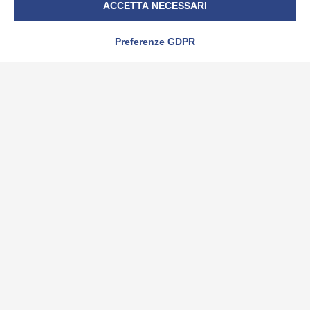
ACCETTA NECESSARI
Preferenze GDPR
è una divisione Sistemi Tre s.r.l. – P.IVA 01764450043 –
CF.04457820019 – R.I. Cuneo 04457820019 – capitale
soc. i.v. € 99.000,00
C.so Canale, 52/C 12051 – ALBA (CN) – ITALY – Tel. +39
0173/444111 – Fax +39 0173/444222 – info@bitlex.it –
www.bitlex.it
Privacy policy
–
Cookie Policy
Modifica preferenze Cookie