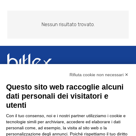
Nessun risultato trovato.
Rifiuta cookie non necessari ✕
è una divisione Sistemi Tre s.r.l. – P.IVA 01764450043 –
Questo sito web raccoglie alcuni
CF.04457820019 – R.I. Cuneo 04457820019 – capitale
dati personali dei visitatori e
soc. i.v. € 99.000,00
utenti
C.so Canale, 52/C 12051 – ALBA (CN) – ITALY – Tel. +39
Con il tuo consenso, noi e i nostri partner utilizziamo i cookie e
0173/444111 – Fax +39 0173/444222 – info@bitlex.it –
tecnologie simili per archiviare, accedere ed elaborare i dati
personali come, ad esempio, la visita al sito web o la
www.bitlex.it
personalizzazione degli annunci. Poiché rispettiamo il tuo diritto