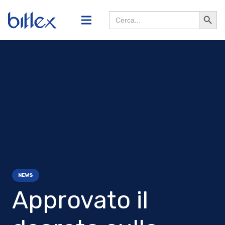
Search
Searc
for:
Butto
NEWS
Approvato il