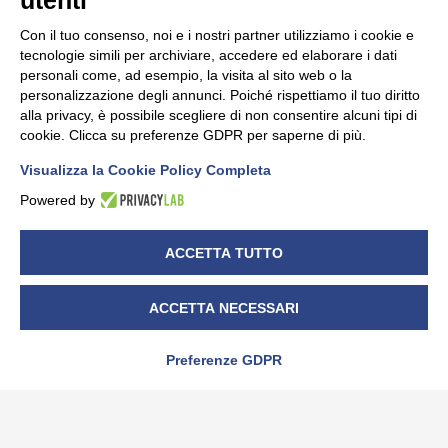
utenti
Nessun risultato trovato.
Con il tuo consenso, noi e i nostri partner utilizziamo i cookie e
tecnologie simili per archiviare, accedere ed elaborare i dati
personali come, ad esempio, la visita al sito web o la
personalizzazione degli annunci. Poiché rispettiamo il tuo diritto
alla privacy, è possibile scegliere di non consentire alcuni tipi di
cookie. Clicca su preferenze GDPR per saperne di più.
Visualizza la Cookie Policy Completa
è una divisione Sistemi Tre s.r.l. – P.IVA 01764450043 –
Powered by
CF.04457820019 – R.I. Cuneo 04457820019 – capitale
soc. i.v. € 99.000,00
ACCETTA TUTTO
C.so Canale, 52/C 12051 – ALBA (CN) – ITALY – Tel. +39
ACCETTA NECESSARI
0173/444111 – Fax +39 0173/444222 – info@bitlex.it –
www.bitlex.it
Preferenze GDPR
Privacy policy
–
Cookie Policy