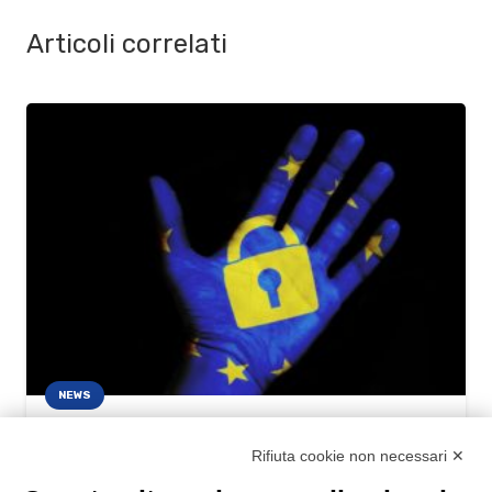
Articoli correlati
NEWS
Marketing e GPDR: come fare
telemarketing a norma
Rifiuta cookie non necessari ✕
29/10/2020