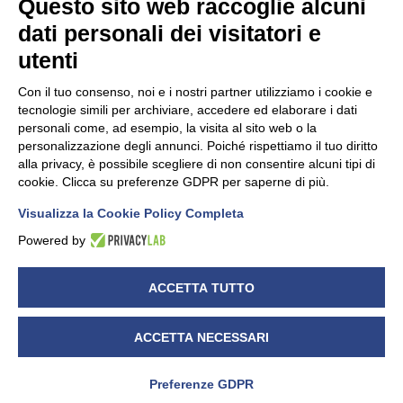
Questo sito web raccoglie alcuni
dati personali dei visitatori e
utenti
Con il tuo consenso, noi e i nostri partner utilizziamo i cookie e
tecnologie simili per archiviare, accedere ed elaborare i dati
personali come, ad esempio, la visita al sito web o la
è una divisione Sistemi Tre s.r.l. – P.IVA 01764450043 –
personalizzazione degli annunci. Poiché rispettiamo il tuo diritto
alla privacy, è possibile scegliere di non consentire alcuni tipi di
CF.04457820019 – R.I. Cuneo 04457820019 – capitale
cookie. Clicca su preferenze GDPR per saperne di più.
soc. i.v. € 99.000,00
Visualizza la Cookie Policy Completa
Powered by
C.so Canale, 52/C 12051 – ALBA (CN) – ITALY – Tel. +39
0173/444111 – Fax +39 0173/444222 – info@bitlex.it –
ACCETTA TUTTO
www.bitlex.it
ACCETTA NECESSARI
Privacy policy
–
Cookie Policy
Modifica preferenze Cookie
Preferenze GDPR