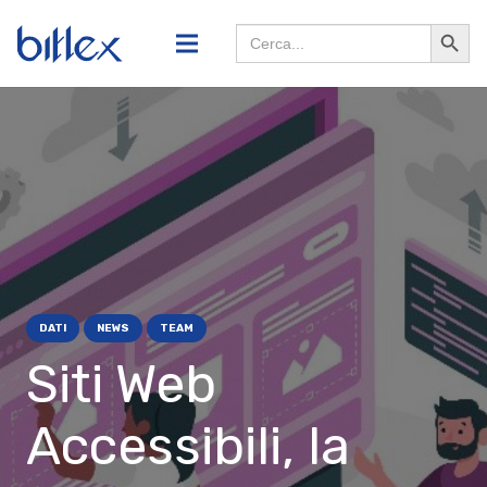
Search
Searc
for:
Butto
DATI
NEWS
TEAM
Siti Web
Accessibili, la