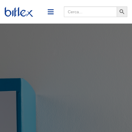
Search
Searc
for:
Butto