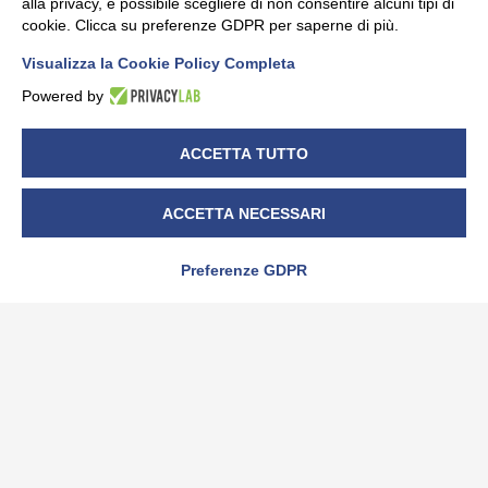
alla privacy, è possibile scegliere di non consentire alcuni tipi di
cookie. Clicca su preferenze GDPR per saperne di più.
Visualizza la Cookie Policy Completa
Powered by
DATI
NEWS
SENZA CATEGORIA
ACCETTA TUTTO
Una task force europea su ChatGPT
20/06/2024
ACCETTA NECESSARI
Preferenze GDPR
è una divisione Sistemi Tre s.r.l. – P.IVA 01764450043 –
CF.04457820019 – R.I. Cuneo 04457820019 – capitale
soc. i.v. € 99.000,00
C.so Canale, 52/C 12051 – ALBA (CN) – ITALY – Tel. +39