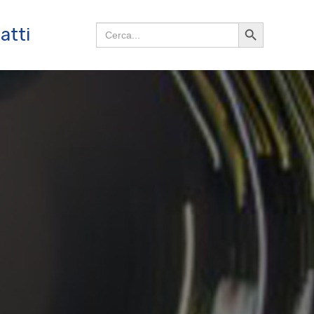
Search
Search
atti
for:
Button