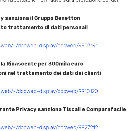
acy sanziona il Gruppo Benetton
cito trattamento di dati personali
ocweb/-/docweb-display/docweb/9903191
a la Rinascente per 300mila euro
i nel trattamento dei dati dei clienti
ocweb/-/docweb-display/docweb/9910120
arante Privacy sanziona Tiscali e Comparafacile
ocweb/-/docweb-display/docweb/9927212