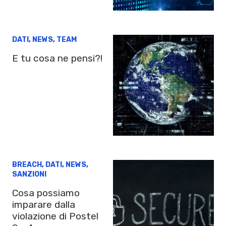
DATI
,
NEWS
,
TEAM
E tu cosa ne pensi?!
BREACH
,
DATI
,
NEWS
,
SANZIONI
Cosa possiamo
imparare dalla
violazione di Postel