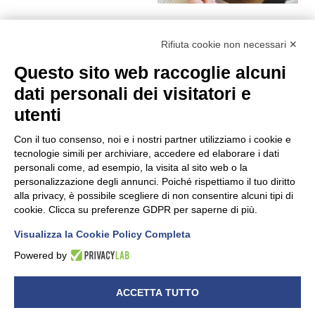
NEWS
Rifiuta cookie non necessari ✕
Security & Privacy –
Questo sito web raccoglie alcuni
Tendenze del 2022
dati personali dei visitatori e
utenti
Con il tuo consenso, noi e i nostri partner utilizziamo i cookie e
tecnologie simili per archiviare, accedere ed elaborare i dati
personali come, ad esempio, la visita al sito web o la
personalizzazione degli annunci. Poiché rispettiamo il tuo diritto
alla privacy, è possibile scegliere di non consentire alcuni tipi di
cookie. Clicca su preferenze GDPR per saperne di più.
NEWS
Visualizza la Cookie Policy Completa
Per un futuro più
Powered by
consapevole
ACCETTA TUTTO