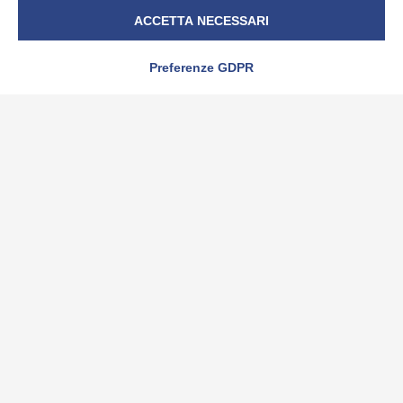
ACCETTA NECESSARI
Preferenze GDPR
NEWS
Cookies: dal 9
gennaio 2022 è
necessario
conformarsi
NEWS
Suggerimenti dal
Garante per gestire
le password