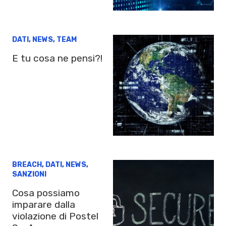
DATI
,
NEWS
,
TEAM
E tu cosa ne pensi?!
BREACH
,
DATI
,
NEWS
,
SANZIONI
Cosa possiamo
imparare dalla
violazione di Postel