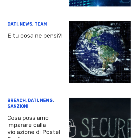
DATI
,
NEWS
,
TEAM
E tu cosa ne pensi?!
BREACH
,
DATI
,
NEWS
,
SANZIONI
Cosa possiamo
imparare dalla
violazione di Postel