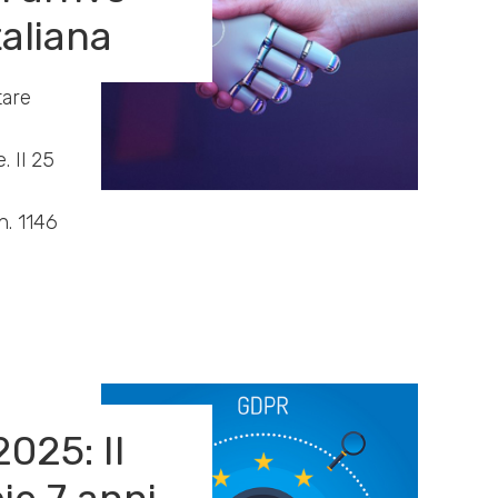
taliana
tare
e. Il 25
n. 1146
025: Il