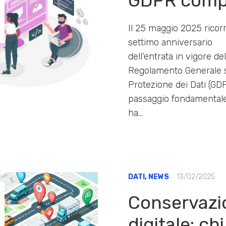
GDPR compi
Il 25 maggio 2025 ricorr
settimo anniversario
dell’entrata in vigore del
Regolamento Generale s
Protezione dei Dati (GD
passaggio fondamental
ha…
DATI
,
NEWS
13/02/2025
Conservazi
digitale: ch