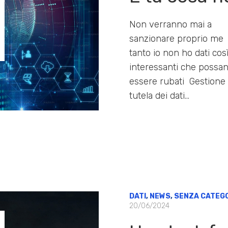
Non verranno mai a
sanzionare proprio me
tanto io non ho dati cos
interessanti che possa
essere rubati Gestione 
tutela dei dati…
DATI
,
NEWS
,
SENZA CATEG
20/06/2024