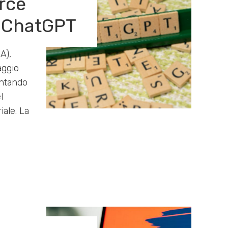
rce
 ChatGPT
IA),
aggio
entando
l
iale. La