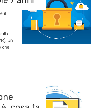
e 7 anni
e il
ulla
PR), un
e che
one
i è, cosa fa