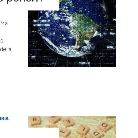
 Ma
ì
no
della
ORIA