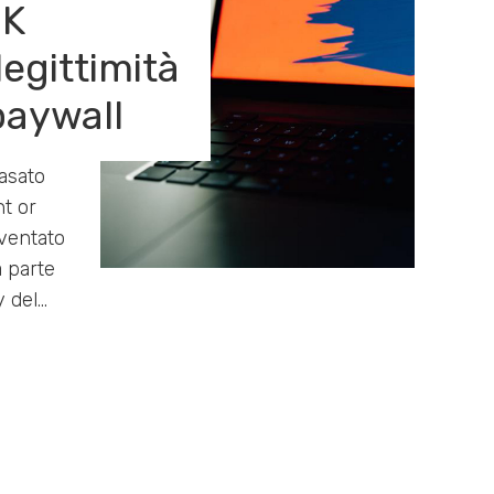
UK
legittimità
paywall
basato
nt or
ventato
a parte
y del…