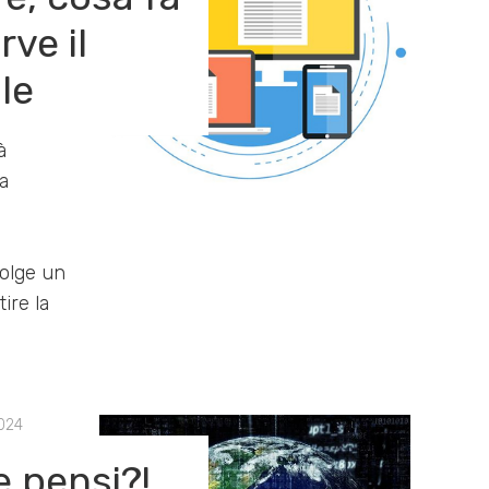
ve il
le
à
a
olge un
ire la
024
e pensi?!