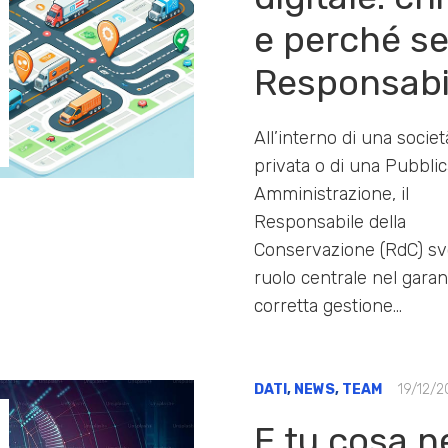
e perché ser
Responsabi
All’interno di una societ
privata o di una Pubblic
Amministrazione, il
Responsabile della
Conservazione (RdC) sv
ruolo centrale nel garant
corretta gestione…
DATI
,
NEWS
,
TEAM
19/12/2
E tu cosa n